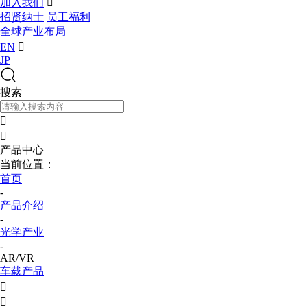
加入我们

招贤纳士
员工福利
全球产业布局
EN

JP
搜索


产品中心
当前位置：
首页
-
产品介绍
-
光学产业
-
AR/VR
车载产品

