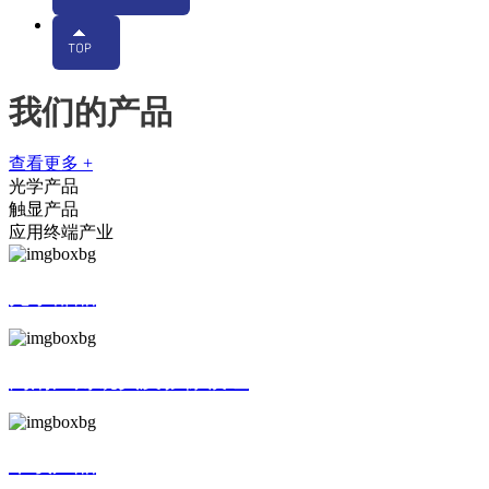
我们的产品
查看更多 +
光学产品
触显产品
应用终端产业
光学部品
高清广角镜头及影像模组
车载产品