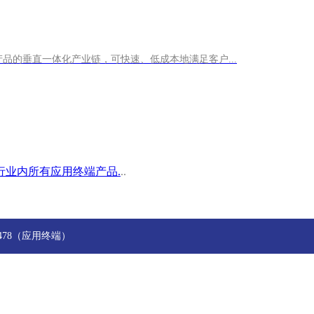
产品的垂直一体化产业链，可快速、低成本地满足客户...
业内所有应用终端产品.
..
244478（应用终端）