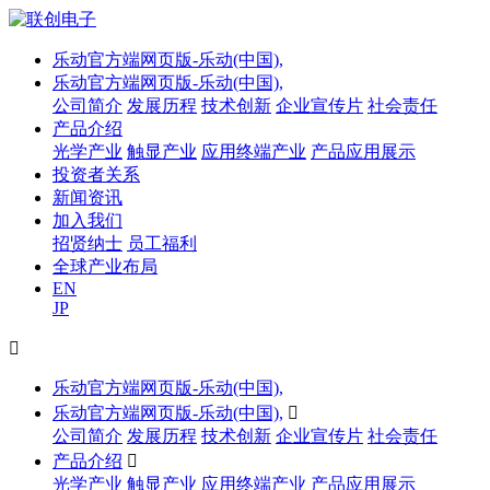
乐动官方端网页版-乐动(中国),
乐动官方端网页版-乐动(中国),
公司简介
发展历程
技术创新
企业宣传片
社会责任
产品介绍
光学产业
触显产业
应用终端产业
产品应用展示
投资者关系
新闻资讯
加入我们
招贤纳士
员工福利
全球产业布局
EN
JP

乐动官方端网页版-乐动(中国),
乐动官方端网页版-乐动(中国),

公司简介
发展历程
技术创新
企业宣传片
社会责任
产品介绍

光学产业
触显产业
应用终端产业
产品应用展示