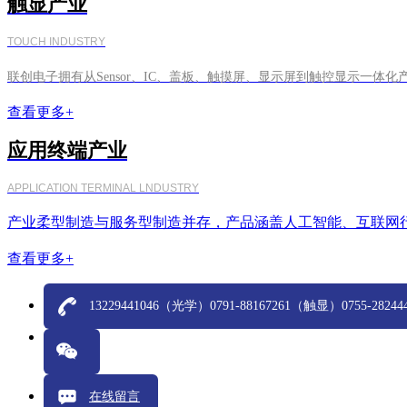
触显产业
TOUCH INDUSTRY
联创电子拥有从Sensor、IC、盖板、触摸屏、显示屏到触控显示一体化
查看更多+
应用终端产业
APPLICATION TERMINAL LNDUSTRY
产业柔型制造与服务型制造并存，产品涵盖人工智能、互联网行
查看更多+
13229441046（光学）0791-88167261（触显）0755-28
在线留言