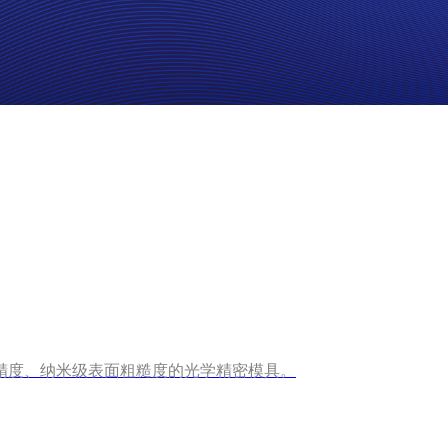
精度、纳米级表面粗糙度的光学精密模具。