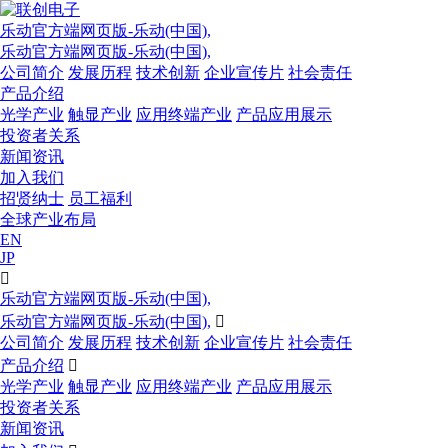
乐动官方端网页版-乐动(中国),
乐动官方端网页版-乐动(中国),
公司简介
发展历程
技术创新
企业宣传片
社会责任
产品介绍
光学产业
触显产业
应用终端产业
产品应用展示
投资者关系
新闻资讯
加入我们
招贤纳士
员工福利
全球产业布局
EN
JP

乐动官方端网页版-乐动(中国),
乐动官方端网页版-乐动(中国),

公司简介
发展历程
技术创新
企业宣传片
社会责任
产品介绍

光学产业
触显产业
应用终端产业
产品应用展示
投资者关系
新闻资讯