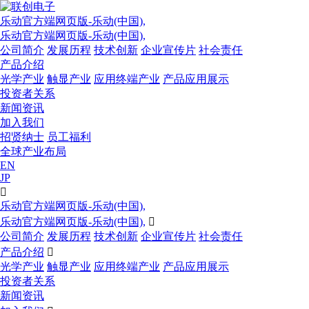
乐动官方端网页版-乐动(中国),
乐动官方端网页版-乐动(中国),
公司简介
发展历程
技术创新
企业宣传片
社会责任
产品介绍
光学产业
触显产业
应用终端产业
产品应用展示
投资者关系
新闻资讯
加入我们
招贤纳士
员工福利
全球产业布局
EN
JP

乐动官方端网页版-乐动(中国),
乐动官方端网页版-乐动(中国),

公司简介
发展历程
技术创新
企业宣传片
社会责任
产品介绍

光学产业
触显产业
应用终端产业
产品应用展示
投资者关系
新闻资讯