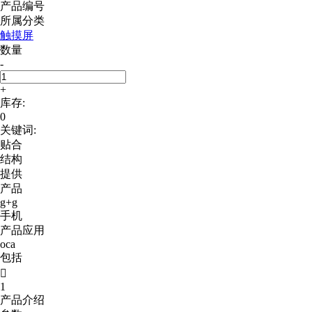
产品编号
所属分类
触摸屏
数量
-
+
库存:
0
关键词:
贴合
结构
提供
产品
g+g
手机
产品应用
oca
包括

1
产品介绍