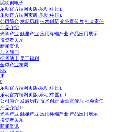
乐动官方端网页版-乐动(中国),
乐动官方端网页版-乐动(中国),
公司简介
发展历程
技术创新
企业宣传片
社会责任
产品介绍
光学产业
触显产业
应用终端产业
产品应用展示
投资者关系
新闻资讯
加入我们
招贤纳士
员工福利
全球产业布局
EN
JP

乐动官方端网页版-乐动(中国),
乐动官方端网页版-乐动(中国),

公司简介
发展历程
技术创新
企业宣传片
社会责任
产品介绍

光学产业
触显产业
应用终端产业
产品应用展示
投资者关系
新闻资讯