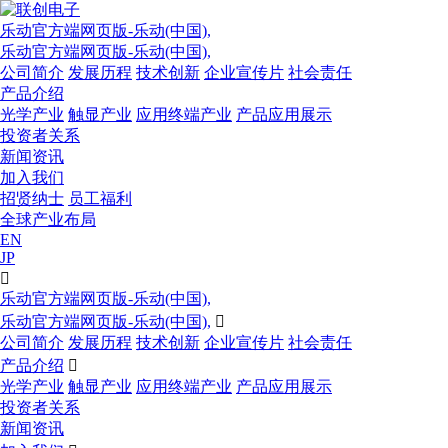
乐动官方端网页版-乐动(中国),
乐动官方端网页版-乐动(中国),
公司简介
发展历程
技术创新
企业宣传片
社会责任
产品介绍
光学产业
触显产业
应用终端产业
产品应用展示
投资者关系
新闻资讯
加入我们
招贤纳士
员工福利
全球产业布局
EN
JP

乐动官方端网页版-乐动(中国),
乐动官方端网页版-乐动(中国),

公司简介
发展历程
技术创新
企业宣传片
社会责任
产品介绍

光学产业
触显产业
应用终端产业
产品应用展示
投资者关系
新闻资讯