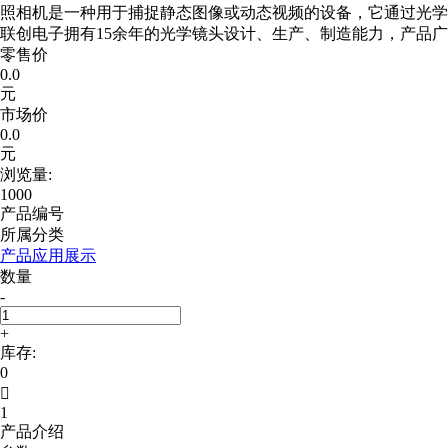
照相机是一种用于捕捉静态图像或动态视频的设备，它通过光学
联创电子拥有15余年的光学镜头设计、生产、制造能力，产品
零售价
0.0
元
市场价
0.0
元
浏览量:
1000
产品编号
所属分类
产品应用展示
数量
-
+
库存:
0

1
产品介绍