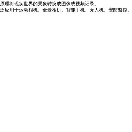
原理将现实世界的景象转换成图像或视频记录。
广泛应用于运动相机、全景相机、智能手机、无人机、安防监控