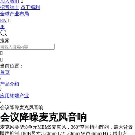
加入我们

招贤纳士
员工福利
全球产业布局
EN

JP
搜索


当前位置：
首页
/
产品介绍
/
应用终端产业
/
会议降噪麦克风音响
会议降噪麦克风音响
麦克风类型:8单元MEMS麦克风，360°空间指向阵列，最大背景
噪声抑制:18dB尺寸:120mm(L)*120mm(W)*64mm(H)；供电方