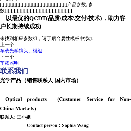
[[[[[[[[[[[[[[[[[[[[[[[[[[[[[[[[[[[[[[[[[[[[[[产品参数, 参
数]]]]]]]]]]]]]]]]]]]]]]]]]]]]]]]]]]]]]]]]]]]]]]
以最优的QCDT(品质\成本\交付\技术)，助力客
户长期持续成功
未找到相应参数组，请于后台属性模板中添加
上一个
车载光学镜头、模组
下一个
车载照明
联系我们
光学产品（销售联系人-国内市场）
Optical products (Customer Service for Non-
China Markets)
联系人: 王小姐
Contact person：Sophia Wang