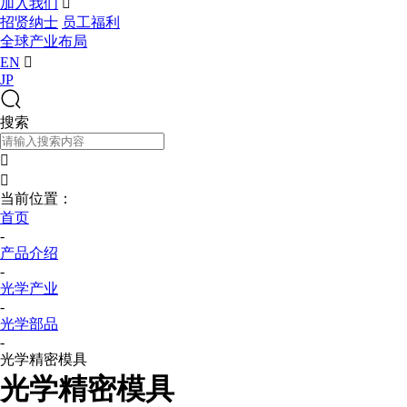
加入我们

招贤纳士
员工福利
全球产业布局
EN

JP
搜索


当前位置：
首页
-
产品介绍
-
光学产业
-
光学部品
-
光学精密模具
光学精密模具