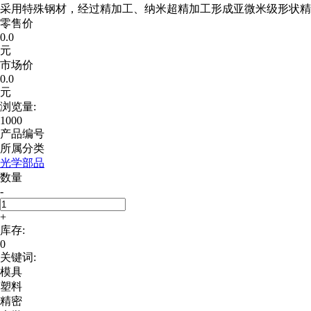
采用特殊钢材，经过精加工、纳米超精加工形成亚微米级形状精
零售价
0.0
元
市场价
0.0
元
浏览量:
1000
产品编号
所属分类
光学部品
数量
-
+
库存:
0
关键词:
模具
塑料
精密