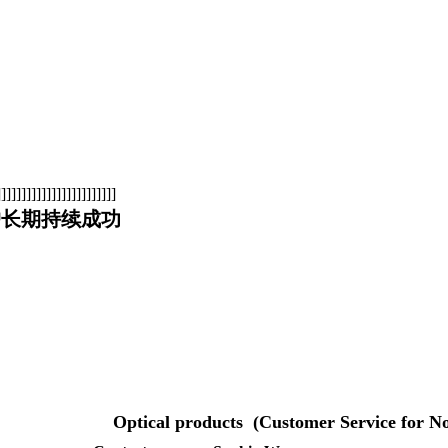
]]]]]]]]]]]]]]]]]]]]]
户长期持续成功
ts (Customer Service for Non-Chi