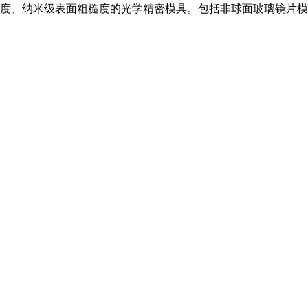
度、纳米级表面粗糙度的光学精密模具。包括非球面玻璃镜片模