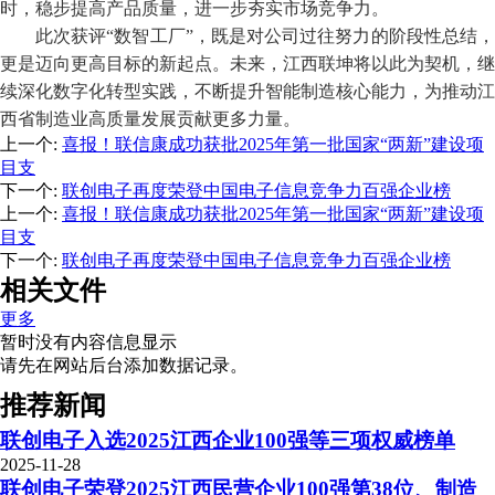
时，稳步提高
产品质量，
进一步
夯实市场竞争力。
此次
获评
“数智工厂”，
既是
对
公司
过
往
努力的
阶段性总结
更是迈向更高目标的新起点。
未来，
江西联坤
将以此为契机，继
续深化数字化转型
实践
，不断提升智能制造
核心
能力
，为推动江
西省制造业高质量发展贡献更多力量。
上一个
:
喜报！联信康成功获批2025年第一批国家“两新”建设项
目支
下一个
:
联创电子再度荣登中国电子信息竞争力百强企业榜
上一个
:
喜报！联信康成功获批2025年第一批国家“两新”建设项
目支
下一个
:
联创电子再度荣登中国电子信息竞争力百强企业榜
相关文件
更多
暂时没有内容信息显示
请先在网站后台添加数据记录。
推荐新闻
联创电子入选2025江西企业100强等三项权威榜单
2025-11-28
联创电子荣登2025江西民营企业100强第38位、制造