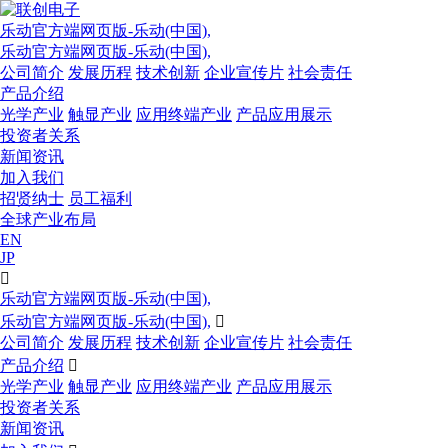
乐动官方端网页版-乐动(中国),
乐动官方端网页版-乐动(中国),
公司简介
发展历程
技术创新
企业宣传片
社会责任
产品介绍
光学产业
触显产业
应用终端产业
产品应用展示
投资者关系
新闻资讯
加入我们
招贤纳士
员工福利
全球产业布局
EN
JP

乐动官方端网页版-乐动(中国),
乐动官方端网页版-乐动(中国),

公司简介
发展历程
技术创新
企业宣传片
社会责任
产品介绍

光学产业
触显产业
应用终端产业
产品应用展示
投资者关系
新闻资讯