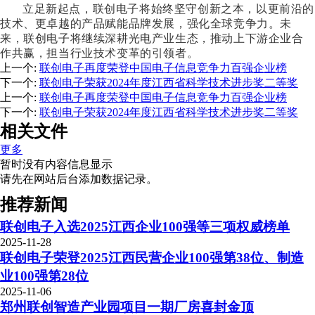
立足新起点，联创电子将始终
坚守创新之本，以更前沿的
技术、更卓越的产品赋能品牌
发展
，强化全球竞争力。
未
来，
联创电子
将
继续
深耕光电产业生态，推动上下游
企业
合
作共赢，
担当行业技术变革的引领者。
上一个
:
联创电子再度荣登中国电子信息竞争力百强企业榜
下一个
:
联创电子荣获2024年度江西省科学技术进步奖二等奖
上一个
:
联创电子再度荣登中国电子信息竞争力百强企业榜
下一个
:
联创电子荣获2024年度江西省科学技术进步奖二等奖
相关文件
更多
暂时没有内容信息显示
请先在网站后台添加数据记录。
推荐新闻
联创电子入选2025江西企业100强等三项权威榜单
2025-11-28
联创电子荣登2025江西民营企业100强第38位、制造
业100强第28位
2025-11-06
郑州联创智造产业园项目一期厂房喜封金顶