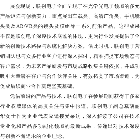
展会现场，联创电子全面呈现
了在光学光电子领域的多元
产品矩阵与创新实力，重点展出车载
类
、
高清广角
类
、
手机镜
头
类
及
AR/VR
类
的
镜头
及
模组
等一系列前沿产品。这些成果
不仅
是
联创
电子
深厚
技术底蕴
的
体现
，更为行业
发展
提供了
全
新的
创新技术
路径
与系统化解决方案。
借此
时机
，
联创电子营
销团队
也
与众多行业客户
进行
深入
探讨
，精准
捕捉
市场动态与
客户需求，为未来产品研发与市场战略
收集
关键依据
，
并
成功
吸引大量潜在客户与合作伙伴关注，有效拓宽了市场渠道，为
促成后续商业合作奠定坚实基础。
凭借前沿的产品与技术，联创电子在
参展期间获得了多家
行业权威媒体的高度关注与集中报道。
联创
电子
副总裁胡
华
女士
作为企业代表应邀接受采访，深入
解读
了公司在
技
专业化和产品多功能化领域的最新成果，传递
出
对技术深度
与创新不懈追求的企业理念。